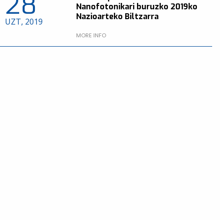
28
Nanofotonikari buruzko 2019ko
Nazioarteko Biltzarra
UZT, 2019
MORE INFO