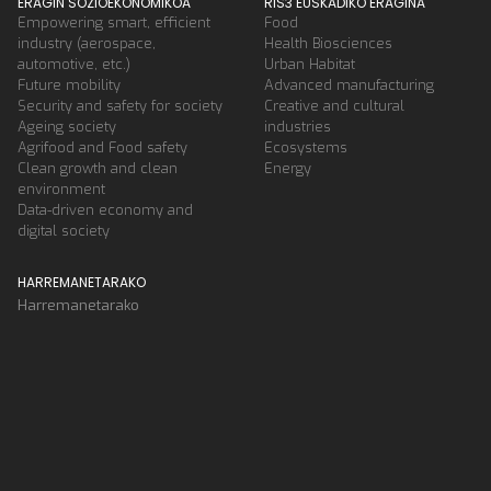
ERAGIN SOZIOEKONOMIKOA
RIS3 EUSKADIKO ERAGINA
Empowering smart, efficient
Food
industry (aerospace,
Health Biosciences
automotive, etc.)
Urban Habitat
Future mobility
Advanced manufacturing
Security and safety for society
Creative and cultural
Ageing society
industries
Agrifood and Food safety
Ecosystems
Clean growth and clean
Energy
environment
Data-driven economy and
digital society
HARREMANETARAKO
Harremanetarako