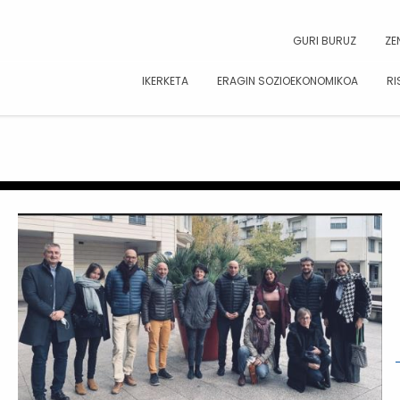
CAR
GURI BURUZ
ZE
IKERKETA
ERAGIN SOZIOEKONOMIKOA
RI