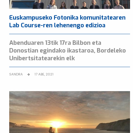
Euskampuseko Fotonika komunitatearen
Lab Course-ren lehenengo edizioa
Abenduaren 13tik 17ra Bilbon eta
Donostian egindako ikastaroa, Bordeleko
Unibertsitatearekin elk
SANDRA
17 ABE, 2021