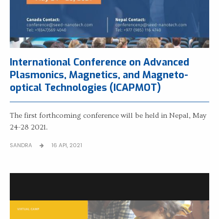
International Conference on Advanced
Plasmonics, Magnetics, and Magneto-
optical Technologies (ICAPMOT)
The first forthcoming conference will be held in Nepal, May
24-28 2021.
SANDRA
16 API, 2021