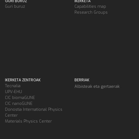
GURI BURUZ
IKERKETA
Guri buruz
Capabilities map
Research Groups
IKERKETA ZENTROAK
BERRIAK
Tecnalia
Albisteak eta gertaerak
UPV-EHU
CIC biomaGUNE
CIC nanoGUNE
Donostia International Physics
Center
Materials Physics Center