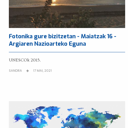
Fotonika gure bizitzetan - Maiatzak 16 -
Argiaren Nazioarteko Eguna
UNESCOk 2015.
SANDRA
17 MAI, 2021