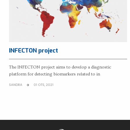
INFECTON project
The INFECTON project aims to develop a diagnostic
platform for detecting biomarkers related to in
SANDRA
01 OTS, 2021