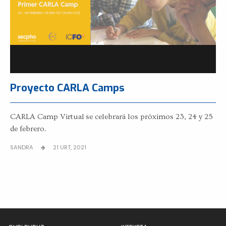
Proyecto CARLA Camps
CARLA Camp Virtual se celebrará los próximos 23, 24 y 25
de febrero.
SANDRA
21 URT, 2021