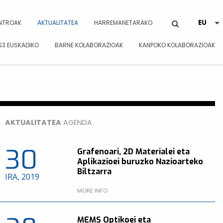
NTROAK
AKTUALITATEA
HARREMANETARAKO
S3 EUSKADIKO
BARNE KOLABORAZIOAK
KANPOKO KOLABORAZIOAK
AKTUALITATEA
AGENDA
30
Grafenoari, 2D Materialei eta
Aplikazioei buruzko Nazioarteko
Biltzarra
IRA, 2019
MORE INFO
MEMS Optikoei eta