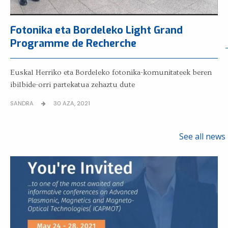
Fotonika eta Bordeleko Light Grand
Programme de Recherche
Euskal Herriko eta Bordeleko fotonika-komunitateek beren
ibilbide-orri partekatua zehaztu dute
SANDRA
30 AZA, 2021
See all news