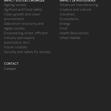
IMPACT SOCIOECONOMIQUE
IIMPACT DE RIS3 EUSKADI
Ageing society
Advanced manufacturing
Agrifood and Food safety
Creative and cultural
Clean growth and clean
industries
environment
Ecosystems
Data-driven economy and
Energy
digital society
Food
Empowering smart, efficient
Health Biosciences
industry (aerospace,
Urban Habitat
automotive, etc.)
Future mobility
Security and safety for society
CONTACT
Contact